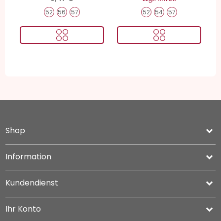
52
56
57
52
54
57
Shop
keyboard_arrow_down
Information

Kundendienst

Ihr Konto
