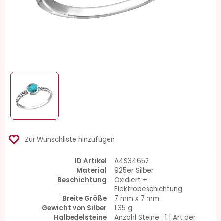
favorite_border
Zur Wunschliste hinzufügen
ID Artikel
A4S34652
Material
925er Silber
Beschichtung
Oxidiert +
Elektrobeschichtung
Breite Größe
7 mm x 7 mm
Gewicht von Silber
1.35 g
Halbedelsteine
Anzahl Steine : 1 | Art der