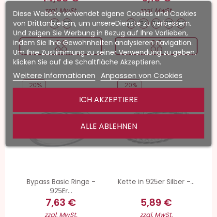
zzgl. MwSt.
zzgl. MwSt.
Diese Website verwendet eigene Cookies und Cookies
von Drittanbietern, um unsereDienste zu verbessern.
54
57
49
52
54
57
59
Und zeigen Sie Werbung in Bezug auf Ihre Vorlieben,
indem Sie Ihre Gewohnheiten analysieren navigation.
Um Ihre Zustimmung zu seiner Verwendung zu geben,
klicken Sie auf die Schaltfläche Akzeptieren.
Weitere Informationen
Anpassen von Cookies
-20%
-20%
ICH AKZEPTIERE
ALLE ABLEHNEN
Bypass Basic Ringe -
Kette in 925er Silber -...
925Er...
7,63 €
5,89 €
zzgl. MwSt.
zzgl. MwSt.