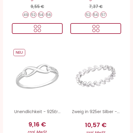
9,55 €
7,37 €
49
52
54
56
52
54
57
NEU
Unendlichkeit - 925Er...
Zweig in 925er Silber -...
9,16 €
10,57 €
zzgl. MwSt.
zzgl. MwSt.