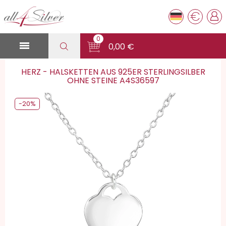
€
0

0,00 €
HERZ - HALSKETTEN AUS 925ER STERLINGSILBER
OHNE STEINE A4S36597
-20%