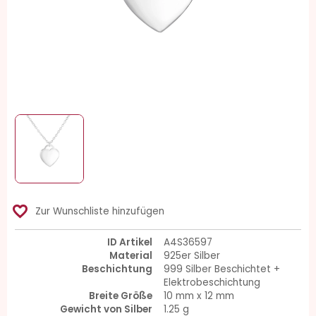
favorite_border
Zur Wunschliste hinzufügen
ID Artikel
A4S36597
Material
925er Silber
Beschichtung
999 Silber Beschichtet +
Elektrobeschichtung
Breite Größe
10 mm x 12 mm
Gewicht von Silber
1.25 g