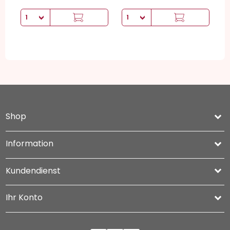
Shop
keyboard_arrow_down
Information

Kundendienst

Ihr Konto
