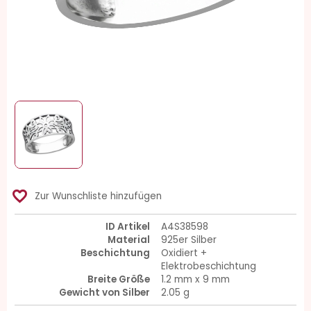
favorite_border
Zur Wunschliste hinzufügen
ID Artikel
A4S38598
Material
925er Silber
Beschichtung
Oxidiert +
Elektrobeschichtung
Breite Größe
1.2 mm x 9 mm
Gewicht von Silber
2.05 g