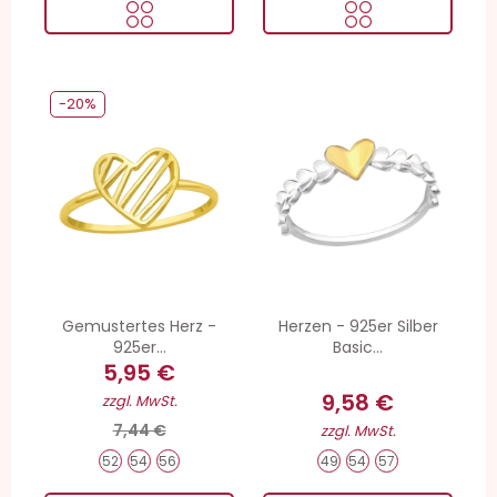
-20%
Gemustertes Herz -
Herzen - 925er Silber
925er...
Basic...
5,95 €
9,58 €
zzgl. MwSt.
7,44 €
zzgl. MwSt.
52
54
56
49
54
57