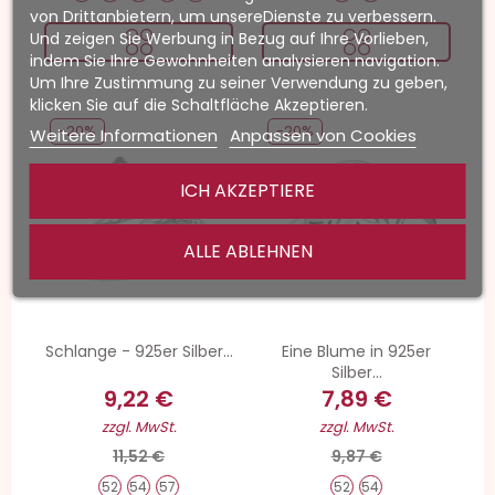
von Drittanbietern, um unsereDienste zu verbessern.
Und zeigen Sie Werbung in Bezug auf Ihre Vorlieben,
indem Sie Ihre Gewohnheiten analysieren navigation.
Um Ihre Zustimmung zu seiner Verwendung zu geben,
klicken Sie auf die Schaltfläche Akzeptieren.
-20%
-20%
Weitere Informationen
Anpassen von Cookies
ICH AKZEPTIERE
ALLE ABLEHNEN
Schlange - 925er Silber...
Eine Blume in 925er
Silber...
9,22 €
7,89 €
zzgl. MwSt.
zzgl. MwSt.
11,52 €
9,87 €
52
54
57
52
54