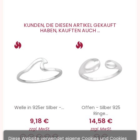
KUNDEN, DIE DIESEN ARTIKEL GEKAUFT
HABEN, KAUFTEN AUCH ...
Welle in 925er Silber -...
Offen - Silber 925
Ringe...
9,18 €
14,58 €
zzgl. MwSt.
zzgl. MwSt.
49
52
54
57
59
54
57
Diese Website verwendet eigene Cookies und Cookies