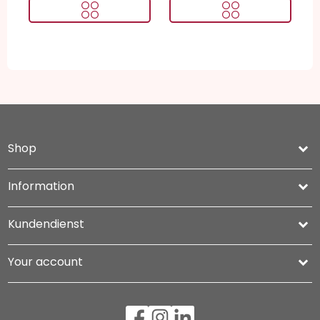
Shop
keyboard_arrow_down
Information

Kundendienst

Your account
