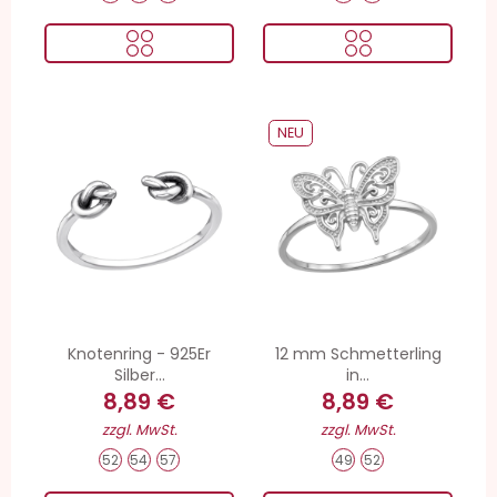
NEU
Knotenring - 925Er
12 mm Schmetterling
Silber...
in...
8,89 €
8,89 €
zzgl. MwSt.
zzgl. MwSt.
52
54
57
49
52