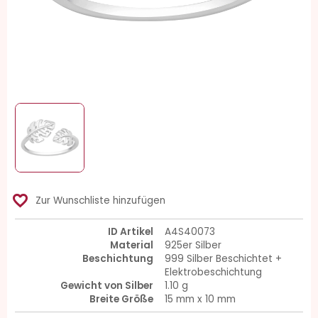
favorite_border
Zur Wunschliste hinzufügen
ID Artikel
A4S40073
Material
925er Silber
Beschichtung
999 Silber Beschichtet +
Elektrobeschichtung
Gewicht von Silber
1.10 g
Breite Größe
15 mm x 10 mm