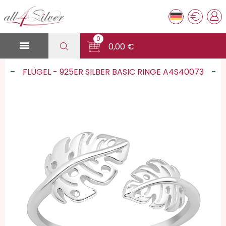
€
0

0,00 €
FLÜGEL - 925ER SILBER BASIC RINGE A4S40073