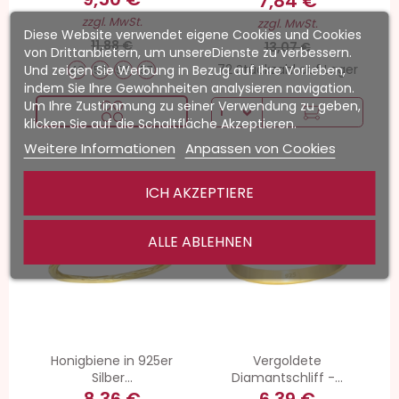
7,84 €
zzgl. MwSt.
zzgl. MwSt.
Diese Website verwendet eigene Cookies und Cookies
11,88 €
13,07 €
von Drittanbietern, um unsereDienste zu verbessern.
72 Stückzahl auf Lager
Und zeigen Sie Werbung in Bezug auf Ihre Vorlieben,
49
52
54
57
indem Sie Ihre Gewohnheiten analysieren navigation.
Um Ihre Zustimmung zu seiner Verwendung zu geben,
klicken Sie auf die Schaltfläche Akzeptieren.
Weitere Informationen
Anpassen von Cookies
-20%
-20%
ICH AKZEPTIERE
ALLE ABLEHNEN
Honigbiene in 925er
Vergoldete
Silber...
Diamantschliff -...
8,36 €
6,39 €