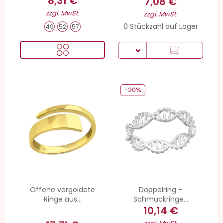
8,31 €
7,08 €
zzgl. MwSt.
zzgl. MwSt.
0 Stückzahl auf Lager
49
52
57
-20%
Offene vergoldete
Doppelring -
Ringe aus...
Schmuckringe...
10,14 €