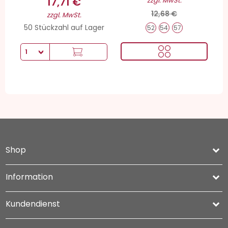
17,71 €
zzgl. MwSt.
12,68 €
zzgl. MwSt.
50 Stückzahl auf Lager
52
54
57
Shop
keyboard_arrow_down
Information

Kundendienst
