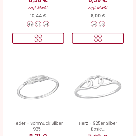
zzgl. MwSt.
zzgl. MwSt.
10,44 €
8,00 €
49
51
54
54
56
Feder - Schmuck Silber
Herz - 925er Silber
925...
Basic...