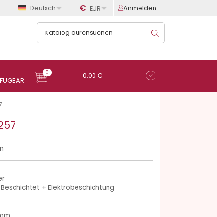

€

Deutsch
Anmelden
EUR
0
0,00 €
7
257
en
er
 Beschichtet + Elektrobeschichtung
 mm