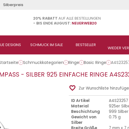
Silberpreis
20% RABATT
AUF ALLE BESTELLUNGEN
- BIS ENDE AUGUST:
NEUERWEB20
Startseite
Schmuckkategorien
Ringe
Basic Ringe
A4S2325
MPASS - SILBER 925 EINFACHE RINGE A4S23
favorite_border
Zur Wunschliste hinzufüg
ID Artikel
A4S23257
Material
925er Silb
Beschichtung
999 Silber
Gewicht von
0.75 g
Silber
Breite Größe
7 mm x 7