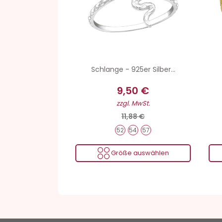
Schlange - 925er Silber...
9,50 €
zzgl. MwSt.
11,88 €
52
54
57
Größe auswählen