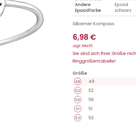
Andere
Epoxid
Epoxidfarbe
schwarz
Silberner Kompass
6,98 €
zzgl. MwSt.
Sie sind sich Ihrer Größe nich
Ringgrößentabelle!
Größe
49
49
52
52
56
56
51
51
53
53