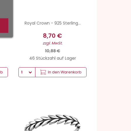
Royal Crown - 925 Sterling...
8,70 €
zzgl. MwSt.
10,88 €
46 Stückzahl auf Lager
rb
In den Warenkorb
Gewicht von Silber
19.4 mm x 3.5 mm