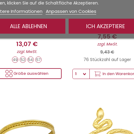
n, klicken Sie auf die Schaltfläche Akzeptieren.
tere Informationen
Anpassen von Cookies
Olive Leaf - Silber 925...
Eternity Hexagon - 925...
ALLE ABLEHNEN
ICH AKZEPTIERE
7,55 €
13,07 €
zzgl. MwSt.
zzgl. MwSt.
9,43 €
76 Stückzahl auf Lager
49
52
54
57
Größe auswählen
In den Warenko
 Gold Beschichtet + Elektrobeschichtung
Gewicht von Silber
24 Karat Gold Beschichtet + Elektrobeschichtung
Gewicht von Silber