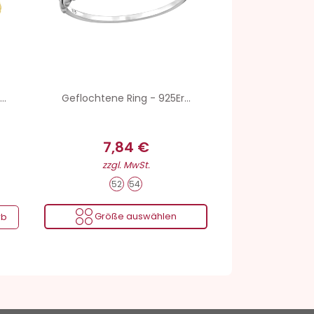
..
Geflochtene Ring - 925Er...
7,84 €
zzgl. MwSt.
52
54
Größe auswählen
rb