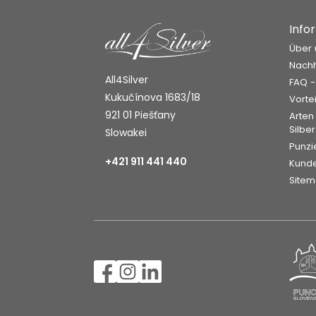
Info
Über 
Nachh
All4Silver
FAQ -
Kukučínova 1683/18
Vorte
921 01 Piešťany
Arten
Silbe
Slowakei
Punzi
+421 911 441 440
Kund
Site