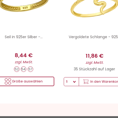
Seil in 925er Silber -...
Vergoldete Schlange - 925.
8,44 €
11,86 €
zzgl. MwSt.
zzgl. MwSt.
35 Stückzahl auf Lager
52
54
57
Größe auswählen
In den Warenko