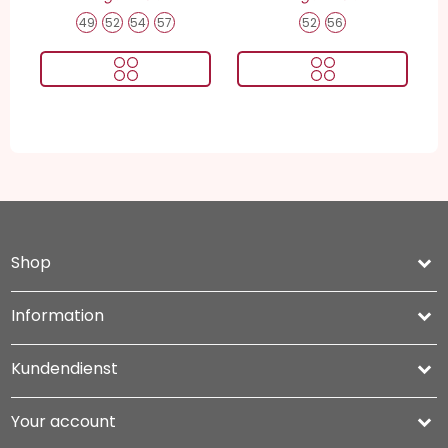
49
52
54
57
52
56
Shop
keyboard_arrow_down
Information

Kundendienst

Your account
