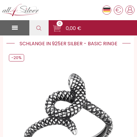
€
0

0,00 €
SCHLANGE IN 925ER SILBER - BASIC RINGE
-20%