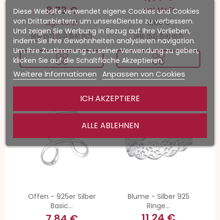
8,73 €
zzgl. MwSt.
Diese Website verwendet eigene Cookies und Cookies
von Drittanbietern, um unsereDienste zu verbessern.
11,88 €
zzgl. MwSt.
Und zeigen Sie Werbung in Bezug auf Ihre Vorlieben,
49
52
53
54
57
49
52
54
57
indem Sie Ihre Gewohnheiten analysieren navigation.
Um Ihre Zustimmung zu seiner Verwendung zu geben,
klicken Sie auf die Schaltfläche Akzeptieren.
Weitere Informationen
Anpassen von Cookies
ICH AKZEPTIERE
-40%
-30%
ALLE ABLEHNEN
Offen - 925er Silber
Blume - Silber 925
Basic...
Ringe...
11,24 €
7,84 €