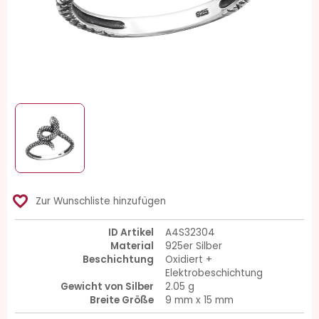
favorite_border
Zur Wunschliste hinzufügen
ID Artikel
A4S32304
Material
925er Silber
Beschichtung
Oxidiert +
Elektrobeschichtung
Gewicht von Silber
2.05 g
Breite Größe
9 mm x 15 mm