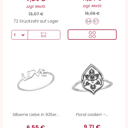
zzgl. MwSt.
zzgl. MwSt.
16,06 €
13,07 €
72 Stückzahl auf Lager
54
57
Silberne Liebe in 925er...
Floral oxidiert –...
9,71 €
6,55 €