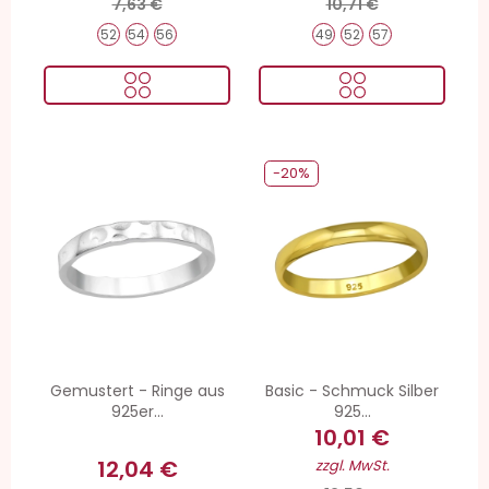
7,63 €
10,71 €
52
54
56
49
52
57
-20%
Gemustert - Ringe aus
Basic - Schmuck Silber
925er...
925...
10,01 €
12,04 €
zzgl. MwSt.