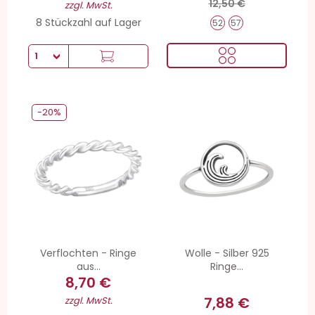
12,50 €
zzgl. MwSt.
8 Stückzahl auf Lager
52
57
-20%
Verflochten - Ringe
Wolle - Silber 925
aus...
Ringe...
8,70 €
7,88 €
zzgl. MwSt.