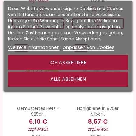
11,88 €
zzgl. MwSt.
Diese Website verwendet eigene Cookies und Cookies
54
57
49
52
54
57
von Drittanbietern, um unsereDienste zu verbessern.
Und zeigen Sie Werbung in Bezug auf Ihre Vorlieben,
indem Sie Ihre Gewohnheiten analysieren navigation.
Um Ihre Zustimmung zu seiner Verwendung zu geben,
klicken Sie auf die Schaltfläche Akzeptieren.
Weitere Informationen
Anpassen von Cookies
-20%
-20%
ICH AKZEPTIERE
ALLE ABLEHNEN
Gemustertes Herz -
Honigbiene in 925er
925er...
Silber...
6,10 €
8,57 €
zzgl. MwSt.
zzgl. MwSt.