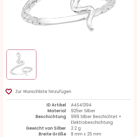
favorite_border
Zur Wunschliste hinzufügen
ID Artikel
A4S41394
Material
925er Silber
Beschichtung
999 Silber Beschichtet +
Elektrobeschichtung
Gewicht von Silber
2.2 g
Breite Größe
8 mm x 25 mm