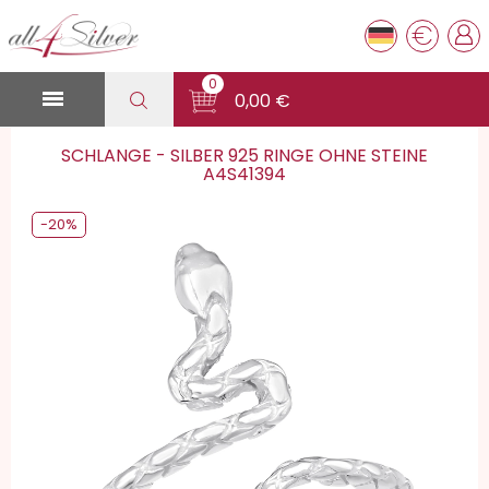
€
0

0,00 €
SCHLANGE - SILBER 925 RINGE OHNE STEINE
A4S41394
-20%