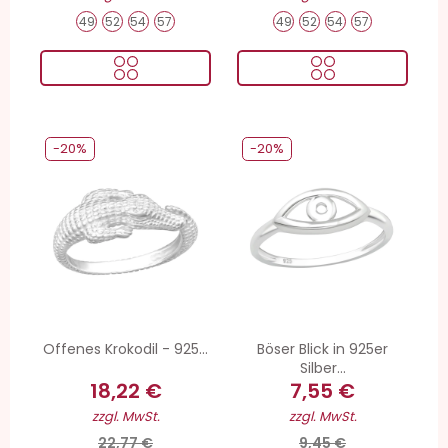
49
52
54
57
49
52
54
57
-20%
-20%
Offenes Krokodil - 925...
Böser Blick in 925er
Silber...
18,22 €
7,55 €
zzgl. MwSt.
zzgl. MwSt.
22,77 €
9,45 €