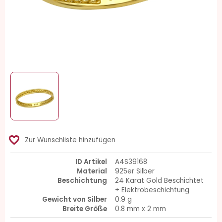
favorite_border
Zur Wunschliste hinzufügen
ID Artikel
A4S39168
Material
925er Silber
Beschichtung
24 Karat Gold Beschichtet
+ Elektrobeschichtung
Gewicht von Silber
0.9 g
Breite Größe
0.8 mm x 2 mm