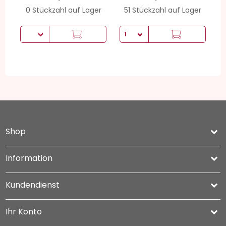
0 Stückzahl auf Lager
51 Stückzahl auf Lager
Shop
keyboard_arrow_down
Information

Kundendienst

Ihr Konto
