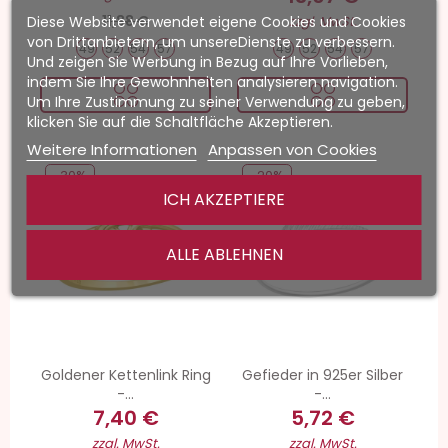
11,88 €
Diese Website verwendet eigene Cookies und Cookies
zzgl. MwSt.
von Drittanbietern, um unsereDienste zu verbessern.
49
52
54
57
49
52
54
57
Und zeigen Sie Werbung in Bezug auf Ihre Vorlieben,
indem Sie Ihre Gewohnheiten analysieren navigation.
Um Ihre Zustimmung zu seiner Verwendung zu geben,
klicken Sie auf die Schaltfläche Akzeptieren.
Weitere Informationen
Anpassen von Cookies
-30%
-20%
ICH AKZEPTIERE
ALLE ABLEHNEN
Goldener Kettenlink Ring
Gefieder in 925er Silber
-...
-...
7,40 €
5,72 €
zzgl. MwSt.
zzgl. MwSt.