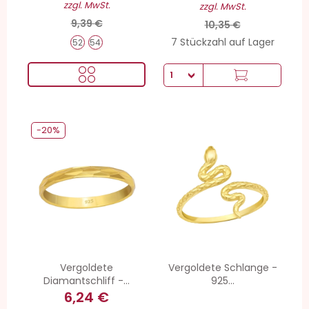
zzgl. MwSt.
zzgl. MwSt.
9,39 €
10,35 €
7 Stückzahl auf Lager
52
54
-20%
Vergoldete
Vergoldete Schlange -
Diamantschliff -...
925...
6,24 €