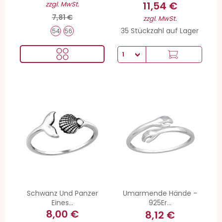
11,54 €
zzgl. MwSt.
7,81 €
zzgl. MwSt.
35 Stückzahl auf Lager
54
56
Schwanz Und Panzer
Umarmende Hände -
Eines...
925Er...
8,00 €
8,12 €