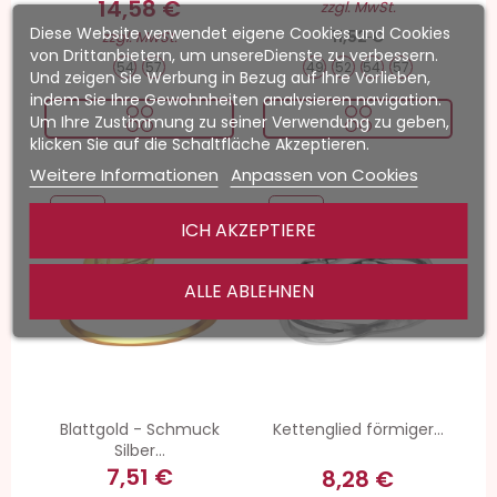
14,58 €
zzgl. MwSt.
Diese Website verwendet eigene Cookies und Cookies
11,52 €
zzgl. MwSt.
von Drittanbietern, um unsereDienste zu verbessern.
54
57
49
52
54
57
Und zeigen Sie Werbung in Bezug auf Ihre Vorlieben,
indem Sie Ihre Gewohnheiten analysieren navigation.
Um Ihre Zustimmung zu seiner Verwendung zu geben,
klicken Sie auf die Schaltfläche Akzeptieren.
Weitere Informationen
Anpassen von Cookies
-20%
-20%
ICH AKZEPTIERE
ALLE ABLEHNEN
Blattgold - Schmuck
Kettenglied förmiger...
Silber...
7,51 €
8,28 €