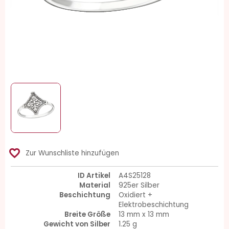
favorite_border
Zur Wunschliste hinzufügen
ID Artikel
A4S25128
Material
925er Silber
Beschichtung
Oxidiert +
Elektrobeschichtung
Breite Größe
13 mm x 13 mm
Gewicht von Silber
1.25 g