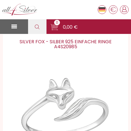
€
0

0,00 €
SILVER FOX - SILBER 925 EINFACHE RINGE
A4S20985