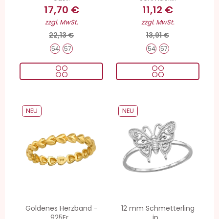
17,70 €
11,12 €
zzgl. MwSt.
zzgl. MwSt.
22,13 €
13,91 €
54
57
54
57
NEU
NEU
Goldenes Herzband -
12 mm Schmetterling
925Er...
in...