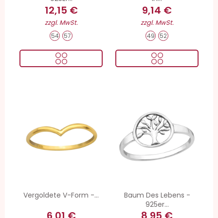
12,15 €
9,14 €
zzgl. MwSt.
zzgl. MwSt.
54
57
49
52
Vergoldete V-Form -...
Baum Des Lebens -
925er...
6,01 €
8,95 €