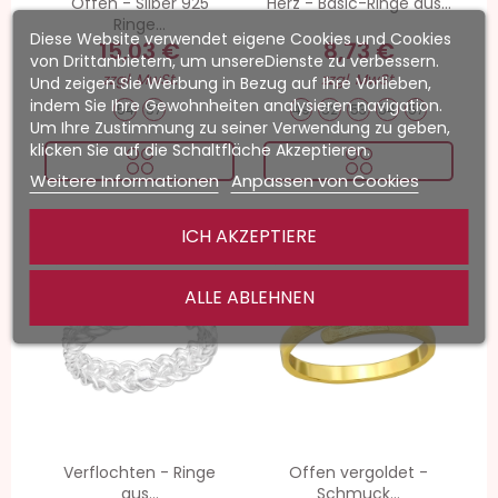
Offen - Silber 925
Herz - Basic-Ringe aus...
Ringe...
Diese Website verwendet eigene Cookies und Cookies
15,03 €
8,73 €
von Drittanbietern, um unsereDienste zu verbessern.
zzgl. MwSt.
zzgl. MwSt.
Und zeigen Sie Werbung in Bezug auf Ihre Vorlieben,
indem Sie Ihre Gewohnheiten analysieren navigation.
54
57
49
52
53
54
57
Um Ihre Zustimmung zu seiner Verwendung zu geben,
klicken Sie auf die Schaltfläche Akzeptieren.
Weitere Informationen
Anpassen von Cookies
ICH AKZEPTIERE
-20%
-20%
ALLE ABLEHNEN
Verflochten - Ringe
Offen vergoldet -
aus...
Schmuck...