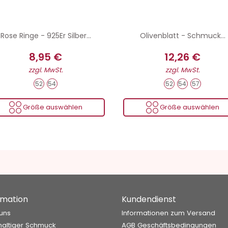
Rose Ringe - 925Er Silber...
Olivenblatt - Schmuck...
8,95 €
12,26 €
zzgl. MwSt.
zzgl. MwSt.
52
54
52
54
57
Größe auswählen
Größe auswählen
rmation
Kundendienst
uns
Informationen zum Versand
altiger Schmuck
AGB Geschäftsbedingungen