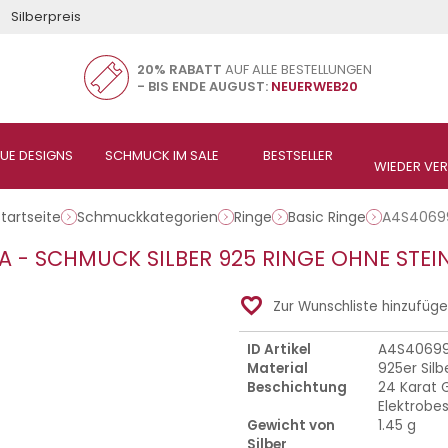
Silberpreis
20% RABATT
AUF ALLE BESTELLUNGEN
- BIS ENDE AUGUST:
NEUERWEB20
tartseite
Schmuckkategorien
Ringe
Basic Ringe
A4S4069
 - SCHMUCK SILBER 925 RINGE OHNE STEI
favorite_border
Zur Wunschliste hinzufüg
ID Artikel
A4S4069
Material
925er Silb
Beschichtung
24 Karat G
Elektrobe
Gewicht von
1.45 g
Silber