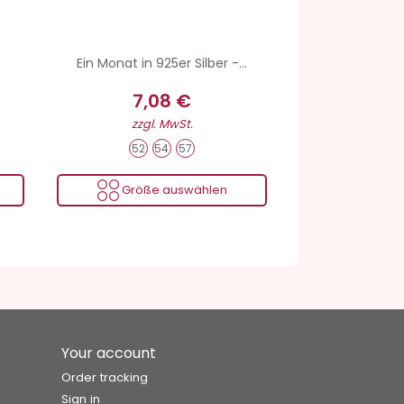
Ein Monat in 925er Silber -...
7,08 €
zzgl. MwSt.
52
54
57
Größe auswählen
Your account
Order tracking
Sign in