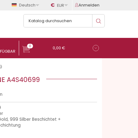

€

Deutsch
Anmelden
EUR
0
0,00 €
9
NE A4S40699
en
9
er
old, 999 Silber Beschichtet +
schichtung