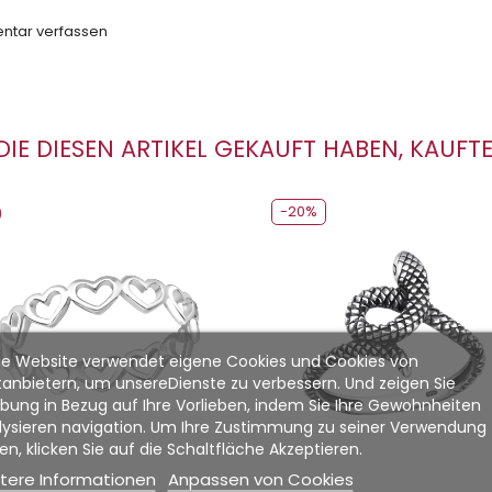
tar verfassen
IE DIESEN ARTIKEL GEKAUFT HABEN, KAUFTE
-20%
ber Beschichtet + Elektrobeschichtung
Gewicht von Silber
Gewicht von Silber
se Website verwendet eigene Cookies und Cookies von
ttanbietern, um unsereDienste zu verbessern. Und zeigen Sie
bung in Bezug auf Ihre Vorlieben, indem Sie Ihre Gewohnheiten
lysieren navigation. Um Ihre Zustimmung zu seiner Verwendung 
n, klicken Sie auf die Schaltfläche Akzeptieren.
tere Informationen
Anpassen von Cookies