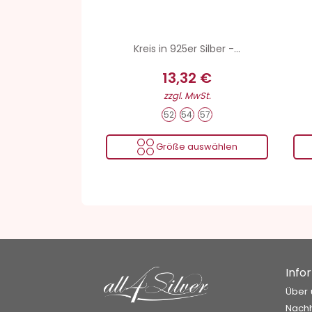
Kreis in 925er Silber -...
13,32 €
zzgl. MwSt.
52
54
57
Größe auswählen
Info
Über 
Nachh