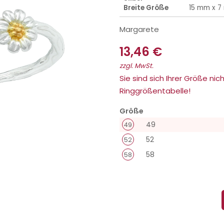
Breite Größe
15 mm x 
Margarete
13,46 €
zzgl. MwSt.
Sie sind sich Ihrer Größe nich
Ringgrößentabelle!
Größe
49
49
52
52
58
58