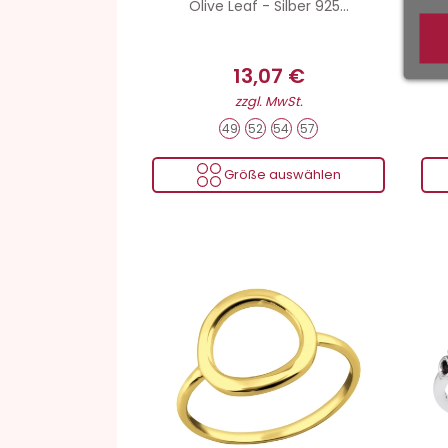
Olive Leaf - Silber 925...
13,07 €
zzgl. MwSt.
49
52
54
57
Größe auswählen
24 Karat Gold Beschichtet + Elektrobeschichtung
Gewicht von Silber